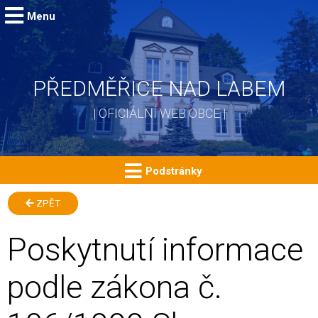
Menu
PŘEDMĚŘICE NAD LABEM
| OFICIÁLNÍ WEB OBCE |
Podstránky
ZPĚT
Poskytnutí informace
podle zákona č.