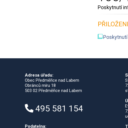
Poskytnutí i
PŘILOŽEN
Poskytnutí
Adresa úřadu:
S
Obec Předměřice nad Labem
S
Obránců míru 18
7
503 02 Předměřice nad Labem
s
Ú
495 581 154
E
7
u
Podatelna:
T