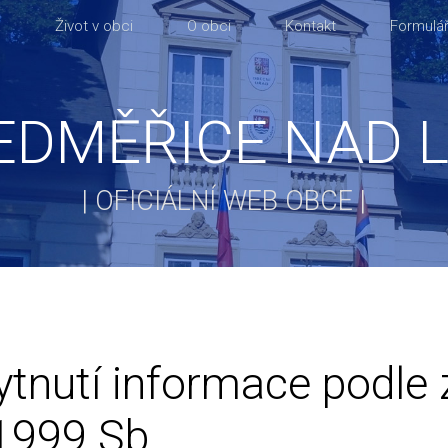
a
Život v obci
O obci
Kontakt
Formulář
EDMĚŘICE NAD 
| OFICIÁLNÍ WEB OBCE |
tnutí informace podle 
1999 Sb.