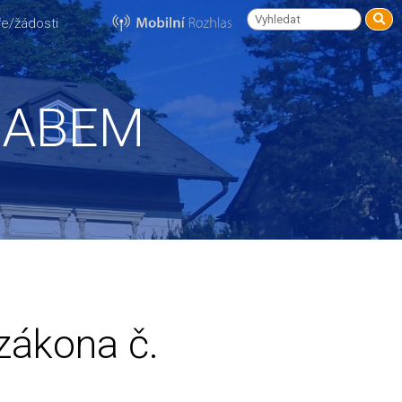
e/žádosti
LABEM
zákona č.