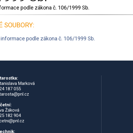
nformace podle zákona č. 106/1999 Sb.
É SOUBORY:
 informace podle zákona č. 106/1999 Sb.
tarostka:
tanislava Marková
24 187 055
tarosta@pnl.cz
četní:
va Žáková
25 182 904
cetni@pnl.cz
echnik: