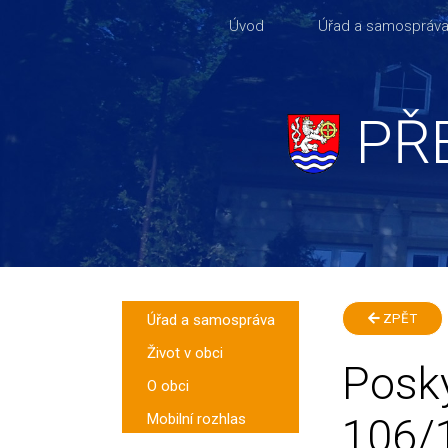
Úvod
Úřad a samospráv
PŘ
Úřad a samospráva
ZPĚT
Život v obci
Posky
O obci
Mobilní rozhlas
106/