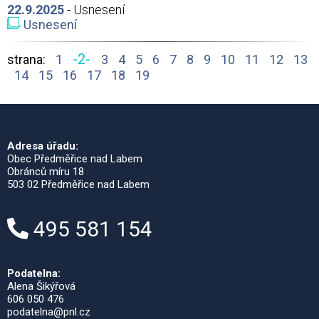
22.9.2025
- Usnesení
Usnesení
-2-
strana:
1
3
4
5
6
7
8
9
10
11
12
13
14
15
16
17
18
19
Adresa úřadu:
Obec Předměřice nad Labem
Obránců míru 18
503 02 Předměřice nad Labem
495 581 154
Podatelna:
Alena Šikýřová
606 050 476
podatelna@pnl.cz