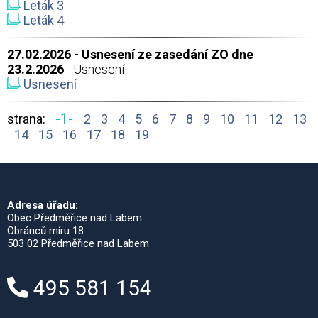
Leták 3
Leták 4
27.02.2026 - Usnesení ze zasedání ZO dne
23.2.2026
- Usnesení
Usnesení
-1-
strana:
2
3
4
5
6
7
8
9
10
11
12
13
14
15
16
17
18
19
Adresa úřadu:
Obec Předměřice nad Labem
Obránců míru 18
503 02 Předměřice nad Labem
495 581 154